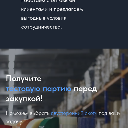
Работаем с оптовыми
клиентами и предлагаем
выгодные условия
сотрудничества.
Получите
тестовую партию
перед
закупкой!
Поможем выбрать
двусторонний скотч
под вашу
задачу.