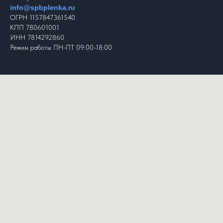
info@spbplenka.ru
ОГРН 1157847361540
КПП 780601001
ИНН 7814292860
Режим работы ПН-ПТ 09:00-18:00