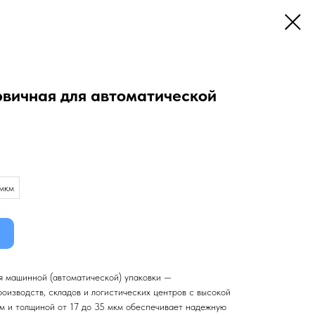
рвичная для автоматической
мкм
ля машинной (автоматической) упаковки —
оизводств, складов и логистических центров с высокой
м и толщиной от 17 до 35 мкм обеспечивает надежную