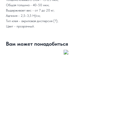
Общая толщина - 40-50 мкм;
Выдерживает вес - от 7 до 20 кг;
Адгезия - 2,5-3,5 Н/см;
Тип клея - акриловая дисперсия (?);
Цвет - прозрачный.
Вам может понадобиться