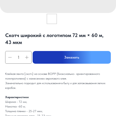
Скотч широкий с логотипом 72 мм × 60 м,
43 мкм
Заказать
Клейкая лента (скотч) на основе ВОРР (биоксиально- ориентированного
полипропилена) с нанесением акрилового клея.
Замечательно подходит для использования в быту и для запаковывания легких
коробок.
Характеристики
:
Ширина - 72 мм;
Намотка -60 м;
Толщина пленки - 25-27 мкм;
Толщина клеевого слоя - 15-23 мкм;