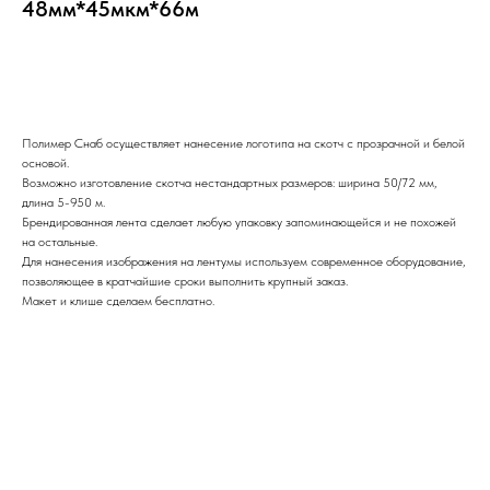
48мм*45мкм*66м
Заказать
Полимер Снаб осуществляет нанесение логотипа на скотч с прозрачной и белой
основой.
Возможно изготовление скотча нестандартных размеров: ширина 50/72 мм,
длина 5-950 м.
Брендированная лента сделает любую упаковку запоминающейся и не похожей
на остальные.
Для нанесения изображения на лентумы используем современное оборудование,
позволяющее в кратчайшие сроки выполнить крупный заказ.
Макет и клише сделаем бесплатно.