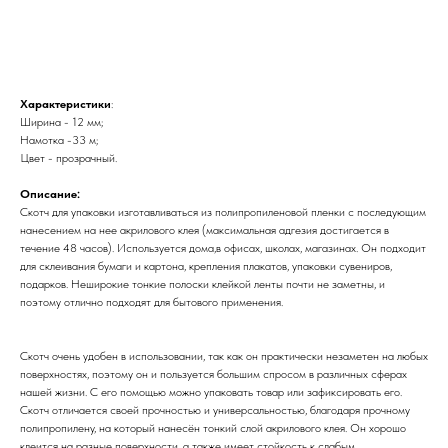
Заказать
Характеристики
:
Ширина - 12 мм;
Намотка -33 м;
Цвет - прозрачный.
Описание:
Скотч для упаковки изготавливаться из полипропиленовой пленки с последующим
нанесением на нее акрилового клея (максимальная адгезия достигается в
течение 48 часов). Используется дома,в офисах, школах, магазинах. Он подходит
для склеивания бумаги и картона, крепления плакатов, упаковки сувениров,
подарков. Неширокие тонкие полоски клейкой ленты почти не заметны, и
поэтому отлично подходят для бытового применения.
Скотч очень удобен в использовании, так как он практически незаметен на любых
поверхностях, поэтому он и пользуется большим спросом в различных сферах
нашей жизни. С его помощью можно упаковать товар или зафиксировать его.
Скотч отличается своей прочностью и универсальностью, благодаря прочному
полипропилену, на который нанесён тонкий слой акрилового клея. Он хорошо
клеится на разные поверхности, а также имеет стойкость к слабым