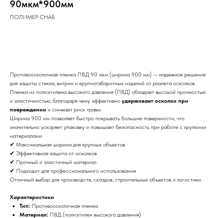
90мкм*900мм
ПОЛИМЕР СНАБ
Заказать
Противоосколочная пленка ПВД 90 мкм (ширина 900 мм) — надежное решение
для защиты стекла, витрин и крупногабаритных изделий от разлета осколков.
Пленка из полиэтилена высокого давления (ПВД) обладает высокой прочностью
и эластичностью, благодаря чему эффективно
удерживает осколки при
повреждении
и снижает риск травм.
Ширина 900 мм позволяет быстро покрывать большие поверхности, что
значительно ускоряет упаковку и повышает безопасность при работе с хрупкими
материалами.
✔ Максимальная ширина для крупных объектов
✔ Эффективная защита от осколков
✔ Прочный и эластичный материал
✔ Подходит для профессионального использования
Отличный выбор для производств, складов, строительных объектов и логистики.
Характеристики
Тип:
Противоосколочная пленка
Материал:
ПВД (полиэтилен высокого давления)